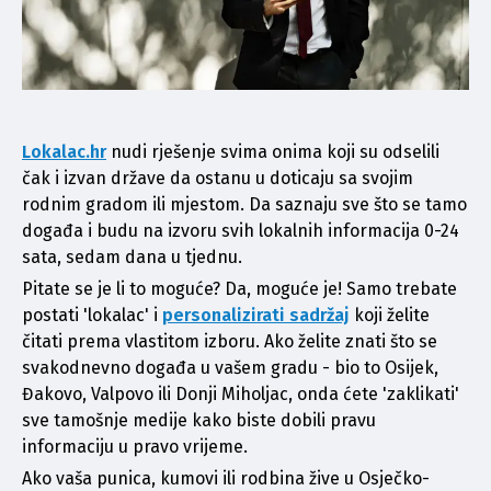
Lokalac.hr
nudi rješenje svima onima koji su odselili 
čak i izvan države da ostanu u doticaju sa svojim 
rodnim gradom ili mjestom. Da saznaju sve što se tamo 
događa i budu na izvoru svih lokalnih informacija 0-24 
sata, sedam dana u tjednu. 
Pitate se je li to moguće? Da, moguće je! Samo trebate 
postati 'lokalac' i 
personalizirati sadržaj
 koji želite 
čitati prema vlastitom izboru. Ako želite znati što se 
svakodnevno događa u vašem gradu - bio to Osijek, 
Đakovo, Valpovo ili Donji Miholjac, onda ćete 'zaklikati' 
sve tamošnje medije kako biste dobili pravu 
informaciju u pravo vrijeme.
Ako vaša punica, kumovi ili rodbina žive u Osječko-