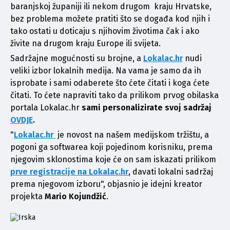
baranjskoj županiji ili nekom drugom  kraju Hrvatske, 
bez problema možete pratiti što se događa kod njih i 
tako ostati u doticaju s njihovim životima čak i ako 
živite na drugom kraju Europe ili svijeta.
Sadržajne mogućnosti su brojne, a 
Lokalac.hr
nudi 
veliki izbor lokalnih medija. Na vama je samo da ih 
isprobate i sami odaberete što ćete čitati i koga ćete 
čitati. To ćete napraviti tako da prilikom prvog obilaska 
portala Lokalac.hr 
sami personalizirate svoj sadržaj 
OVDJE
. 
"
Lokalac.hr 
 je novost na našem medijskom tržištu, a 
pogoni ga softwarea koji pojedinom korisniku, prema 
njegovim sklonostima koje će on sam iskazati prilikom 
prve registracije na Lokalac.hr
, davati lokalni sadržaj 
prema njegovom izboru", objasnio je idejni kreator 
projekta 
Mario Kojundžić
. 