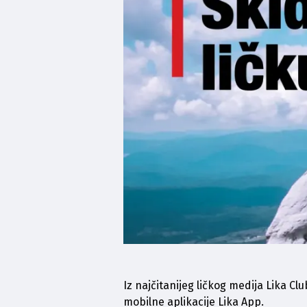
Iz najčitanijeg ličkog medija 
Lika Clu
mobilne aplikacije Lika App. 