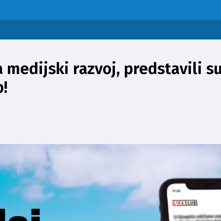
KOBI
INCIDENTI
VRIJEME
EKONOMIJA I BIZNIS
OKOLIŠ
R
a medijski razvoj, predstavili 
p!