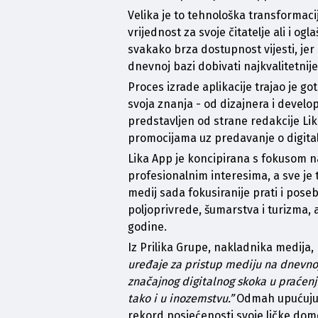
Velika je to tehnološka transformacij
vrijednost za svoje čitatelje ali i o
svakako brza dostupnost vijesti, jer 
dnevnoj bazi dobivati najkvalitetnije
Proces izrade aplikacije trajao je got
svoja znanja - od dizajnera i develo
predstavljen od strane redakcije Lika
promocijama uz predavanje o digitaln
Lika App je koncipirana s fokusom n
profesionalnim interesima, a sve je 
medij sada fokusiranije prati i pose
poljoprivrede, šumarstva i turizma, 
godine. 
Iz 
Prilika Grupe
, nakladnika medija, 
uređaje za pristup mediju na dnevnoj 
značajnog digitalnog skoka u praćenju
tako i u inozemstvu.”
 Odmah upućuju i
rekord posjećenosti svoje ličke dome