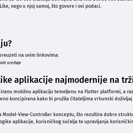
Like, nego u njoj samoj, što govore i ovi podaci. 
iju?
preuzeti na ovim linkovima:
oid uređaje
ike aplikacije najmodernije na trž
ciranu mobilnu aplikaciju temeljenu na Flutter platformi, a raz
veno koncipirana kako bi pružila čitateljima vrhunski doživljaj
na Model-View-Controller konceptu, što rezultira dobro strukt
ike aplikacije, korisničkog sučelja te upravljanja korisničkim