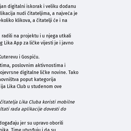
an digitalni iskorak i veliku dodanu 
kacija nudi čitateljima, a najveća je 
iko klikova, a čitatelji će i na 
adili na projektu i u njega utkali 
g 
Lika App
 za ličke vijesti je i javno 
uterevu i Gospiću. 
tima, poslovnim aktivnostima i 
jevrsne digitalne ličke novine. Tako 
ovništva poput kategorija 
ija Lika Club u studenom ove 
itatelja Lika Cluba koristi mobilne 
tati rada aplikacije dovesti do 
događaju jer su upravo oborili 
ika. Time utvrđuju i da su 