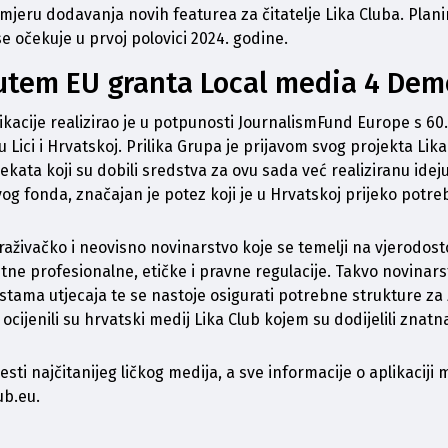
smjeru dodavanja novih featurea za čitatelje Lika Cluba. Planir
e očekuje u prvoj polovici 2024. godine. 
putem EU granta Local media 4 De
kacije realizirao je u potpunosti 
JournalismFund Europe
 s 60
 Lici i Hrvatskoj. Prilika Grupa je prijavom svog projekta Lik
ojekata koji su dobili sredstva za ovu sada već realiziranu ide
 fonda, značajan je potez koji je u Hrvatskoj prijeko potreb
živačko i neovisno novinarstvo koje se temelji na vjerodostojn
e profesionalne, etičke i pravne regulacije. Takvo novinarst
stama utjecaja te se nastoje osigurati potrebne strukture za 
ijenili su hrvatski medij Lika Club kojem su dodijelili znatna
jesti najčitanijeg ličkog medija, a sve informacije o aplikaciji 
ub.eu
. 