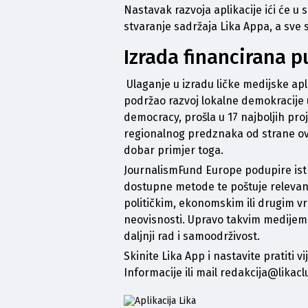
Nastavak razvoja aplikacije ići će u 
stvaranje sadržaja Lika Appa, a sve s
Izrada financirana 
 Ulaganje u izradu ličke medijske apli
podržao razvoj lokalne demokracije u
democracy
, prošla u 17 najboljih pr
regionalnog predznaka od strane ovog
dobar primjer toga. 
JournalismFund Europe podupire istra
dostupne metode te poštuje relevantn
političkim, ekonomskim ili drugim vr
neovisnosti. Upravo takvim medijem oc
daljnji rad i samoodrživost.
Skinite Lika App i nastavite pratiti vi
Informacije
 ili mail 
redakcija@likacl