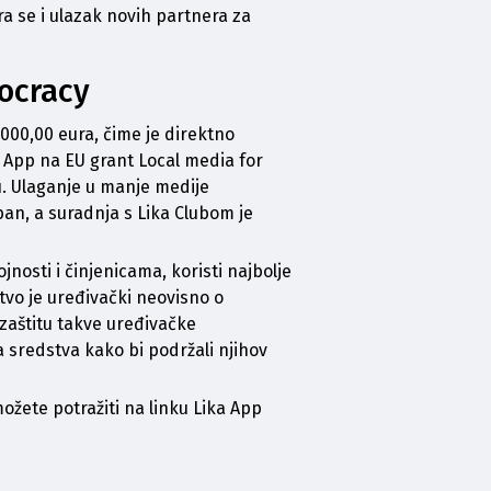
a se i ulazak novih partnera za 
mocracy
.000,00 eura, čime je direktno 
a App na EU grant 
Local media for 
ju. Ulaganje u manje medije 
an, a suradnja s Lika Clubom je 
osti i činjenicama, koristi najbolje 
vo je uređivački neovisno o 
zaštitu takve uređivačke 
 sredstva kako bi podržali njihov 
možete potražiti na linku 
Lika App 