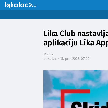
SVE
VIJESTI
SPORT
PRAVO I PRAVDA
POLITIKA
SU
Lika Club nastavlj
ZNANOST I TEHNOLOGIJA
POSAO
aplikaciju Lika Ap
Mario
Lokalac •
15. pro. 2023. 07:00