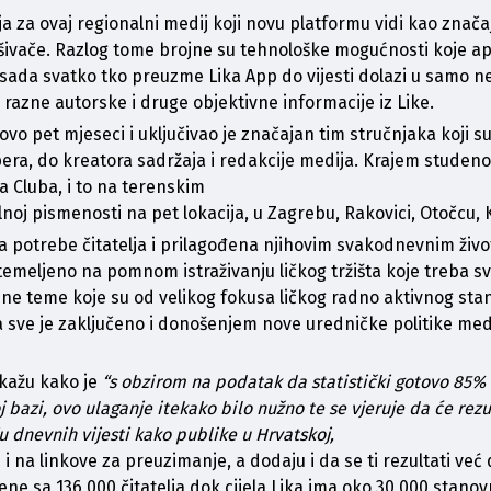
a za ovaj regionalni medij koji novu platformu vidi kao značaj
glašivače. Razlog tome brojne su tehnološke mogućnosti koje apli
sada svatko tko preuzme Lika App do vijesti dolazi u samo nekol
 razne autorske i druge objektivne informacije iz Like. 
ovo pet mjeseci i uključivao je značajan tim stručnjaka koji su r
pera, do kreatora sadržaja i redakcije medija. Krajem studeno
 Cluba, i to na terenskim

oj pismenosti na pet lokacija, u Zagrebu, Rakovici, Otočcu, K
a potrebe čitatelja i prilagođena njihovim svakodnevnim živo
temeljeno na pomnom istraživanju ličkog tržišta koje treba svo
bne teme koje su od velikog fokusa ličkog radno aktivnog stan
a sve je zaključeno i donošenjem nove uredničke politike med
kažu kako je 
“s obzirom na podatak da statistički gotovo 85% č
bazi, ovo ulaganje itekako bilo nužno te se vjeruje da će rezul
 dnevnih vijesti kako publike u Hrvatskoj,

 na linkove za preuzimanje, a dodaju i da se ti rezultati već 
ne sa 136 000 čitatelja dok cijela Lika ima oko 30 000 stanovn