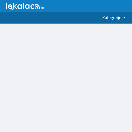
Kategorije
SVE
VIJESTI
SPORT
PRAVO I PRAVDA
POLITIKA
SUKOBI
INCIDENTI
VRIJEME
EKONOMIJA I BIZNIS
OKOLIŠ
RELIGIJA
ZDRAVLJE
LIFESTYLE
EDUKACIJA
KULTURA
ZNANOST I TEHNOLOGIJA
POSAO