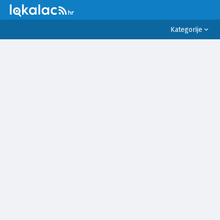
Kategorije
SVE
VIJESTI
SPORT
PRAVO I PRAVDA
POLITIKA
SUKOBI
INCIDENTI
VRIJEME
EKONOMIJA I BIZNIS
OKOLIŠ
RELIGIJA
ZDRAVLJE
LIFESTYLE
EDUKACIJA
KULTURA
ZNANOST I TEHNOLOGIJA
POSAO