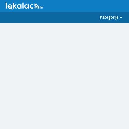
Kategorije
SVE
VIJESTI
SPORT
PRAVO I PRAVDA
POLITIKA
SUKOBI
INCIDENTI
VRIJEME
EKONOMIJA I BIZNIS
OKOLIŠ
RELIGIJA
ZDRAVLJE
LIFESTYLE
EDUKACIJA
KULTURA
ZNANOST I TEHNOLOGIJA
POSAO