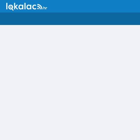
SVE
VIJESTI
SPORT
PRAVO I PRAVDA
POLITIKA
SU
ZNANOST I TEHNOLOGIJA
POSAO