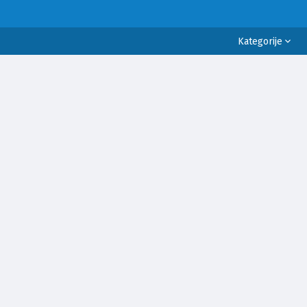
Kategorije
ELIGIJA
ZDRAVLJE
LIFESTYLE
EDUKACIJA
KULTURA