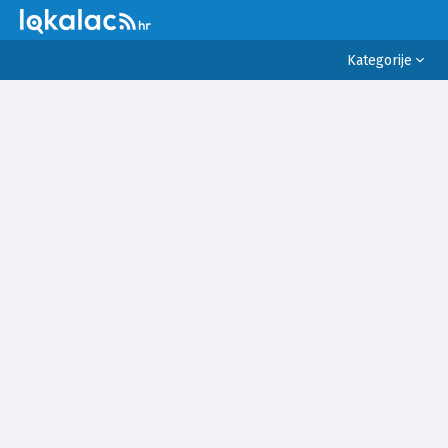
Kategorije
SVE
VIJESTI
SPORT
PRAVO I PRAVDA
POLITIKA
SUKOBI
INCIDENTI
VRIJEME
EKONOMIJA I BIZNIS
OKOLIŠ
RELIGIJA
ZDRAVLJE
LIFESTYLE
EDUKACIJA
KULTURA
ZNANOST I TEHNOLOGIJA
POSAO