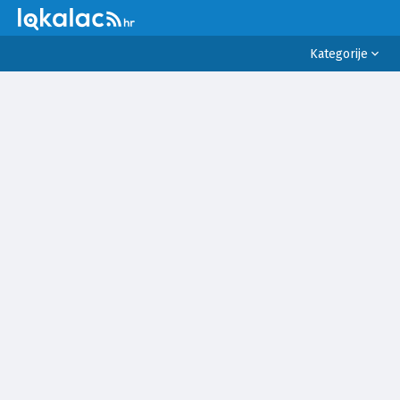
Kategorije
SVE
VIJESTI
SPORT
PRAVO I PRAVDA
POLITIKA
SUKOBI
INCIDENTI
VRIJEME
EKONOMIJA I BIZNIS
OKOLIŠ
RELIGIJA
ZDRAVLJE
LIFESTYLE
EDUKACIJA
KULTURA
ZNANOST I TEHNOLOGIJA
POSAO