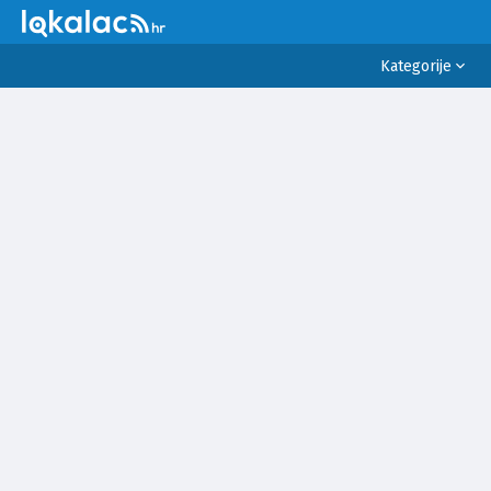
Kategorije
SVE
VIJESTI
SPORT
PRAVO I PRAVDA
POLITIKA
SUKOBI
INCIDENTI
VRIJEME
EKONOMIJA I BIZNIS
OKOLIŠ
RELIGIJA
ZDRAVLJE
LIFESTYLE
EDUKACIJA
KULTURA
ZNANOST I TEHNOLOGIJA
POSAO